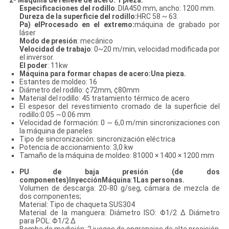
2- Máquina de relieve de acero: 1 pieza.
Especificaciones del rodillo
: DIA450 mm, ancho: 1200 mm.
Dureza de la superficie del rodillo:
HRC 58 ~ 63.
P
a) el
Procesado en el extremo
:
máquina de grabado por
láser
Modo de presión
: mecánico
Velocidad de trabajo
: 0~20 m/min, velocidad modificada por
el inversor.
El poder
: 11kw
Máquina para formar chapas de acero
:
Una pieza.
Estantes de moldeo: 16
Diámetro del rodillo: ¢72mm, ¢80mm
Material del rodillo: 45 tratamiento térmico de acero
El espesor del revestimiento cromado de la superficie del
rodillo:0.05 ∼0.06 mm
Velocidad de formación: 0 ∼ 6,0 m/min sincronizaciones con
la máquina de paneles
Tipo de sincronización: sincronización eléctrica
Potencia de accionamiento: 3,0 kw
Tamaño de la máquina de moldeo: 81000 × 1400 × 1200 mm
PU de baja presión (de dos
componentes)
Inyección
Máquina
:
1
Las personas.
Volumen de descarga: 20-80 g/seg, cámara de mezcla de
dos componentes;
Material: Tipo de chaqueta SUS304
Material de la manguera: Diámetro ISO: Φ1/2 ∆ Diámetro
para POL: Φ1/2 ∆