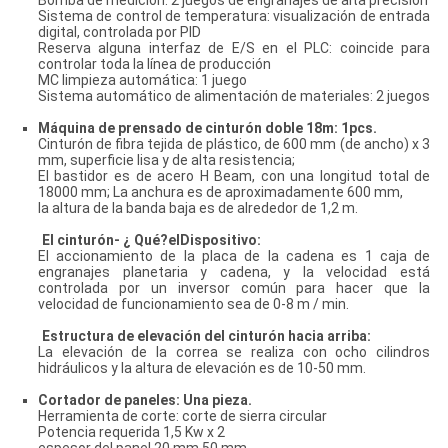
Bomba de medición: 2 juegos de engranajes de alta precisión
Sistema de control de temperatura: visualización de entrada
digital, controlada por PID
Reserva alguna interfaz de E/S en el PLC: coincide para
controlar toda la línea de producción
MC limpieza automática: 1 juego
Sistema automático de alimentación de materiales: 2 juegos
Máquina de prensado de cinturón doble 18m: 1pcs.
Cinturón de fibra tejida de plástico, de 600 mm (de ancho) x 3
mm, superficie lisa y de alta resistencia;
El bastidor es de acero H Beam, con una longitud total de
18000 mm; La anchura es de aproximadamente 600 mm,
la altura de la banda baja es de alrededor de 1,2 m.
El cinturón
- ¿ Qué?
el
Dispositivo
:
El accionamiento de la placa de la cadena es 1 caja de
engranajes planetaria y cadena, y la velocidad está
controlada por un inversor común para hacer que la
velocidad de funcionamiento sea de 0-8 m / min.
Estructura de elevación del cinturón hacia arriba:
La elevación de la correa se realiza con ocho cilindros
hidráulicos y la altura de elevación es de 10-50 mm.
Cortador de paneles:
Una pieza.
Herramienta de corte: corte de sierra circular
Potencia requerida 1,5 Kw x 2