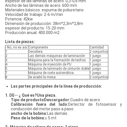
espesor de las láminas de acero: 0,3-0,6 mm
Ancho de las láminas de acero: 600 mm
Materiales básicos: espuma de poliuretano
Velocidad de trabajo: 2-6 m/min
Potencia: 42kw
Dimensión de producción: 38m*2,3m*2,8m
espesor del producto: 15-20 mm
Producción anual: 400.000 m2
Lista de piezas:
- No, no es así.
Componente
Cantidad
1
Decoilera
2 conjuntos
2
Las demás máquinas de laminación
1 juego
3
Máquina para la formación de techos
1 juego
4
Máquina de inyección de PU
1 juego
5
Máquina de laminado de cinturón doble
1 juego
7
Máquina de corte automática
1 juego
8
Se acabó la mesa.
2 conjuntos
Las partes principales de la línea de producción:
1. DE-
- ¿ Qué es?
Una pieza.
Tipo de producto
Descargador
:
Cuadro de acero
Calibración fuera del lado:
Detector de fotosensor y
conducción del motor paso a paso
ancho de la bobina:
Las demás:
Peso de la bobina:
≤ 5 mt