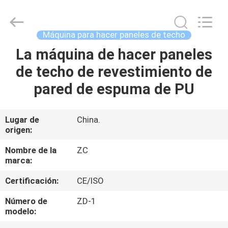
paneles
de
techo
de
42kw
Máquina para hacer paneles de techo
Supplier.
Copyright
©
La máquina de hacer paneles
HOGAR
2020
-
de techo de revestimiento de
2025
Shanghai
Zhangcheng
PRODUCTOS
pared de espuma de PU
Machinery
Manufacture
co.,ltd.
All
Rights
SOBRE
Lugar de
China.
Reserved.
Developed
origen:
NOSOTROS
by
ECER
Nombre de la
ZC
marca:
VIAJE
Certificación:
CE/ISO
DE
LA
Número de
ZD-1
modelo:
FÁBRICA