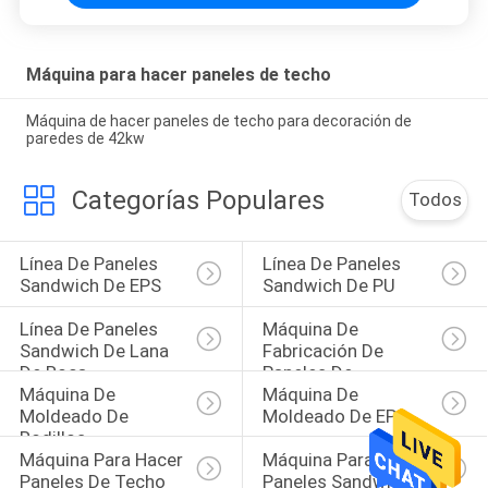
Máquina para hacer paneles de techo
Máquina de hacer paneles de techo para decoración de
paredes de 42kw
Categorías Populares
Todos
Línea De Paneles 
Línea De Paneles 
Sandwich De EPS
Sandwich De PU
Línea De Paneles 
Máquina De 
Sandwich De Lana 
Fabricación De 
De Roca
Paneles De 
Máquina De 
Máquina De 
Refrigeración
Moldeado De 
Moldeado De EPS
Rodillos
Máquina Para Hacer 
Máquina Para 
Paneles De Techo
Paneles Sandwich 