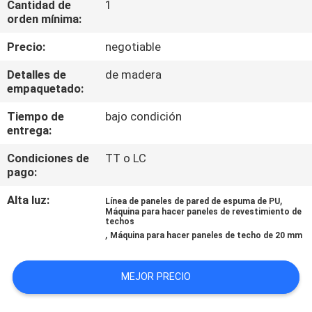
Cantidad de
1
orden mínima:
CONTROL
Precio:
negotiable
DE
Detalles de
de madera
CALIDAD
empaquetado:
Tiempo de
bajo condición
ÉNTRENOS
entrega:
EN
Condiciones de
TT o LC
CONTACTO
pago:
CON
Alta luz:
,
Línea de paneles de pared de espuma de PU
Máquina para hacer paneles de revestimiento de
techos
,
NOTICIAS
Máquina para hacer paneles de techo de 20 mm
MEJOR PRECIO
PIDA
UNA