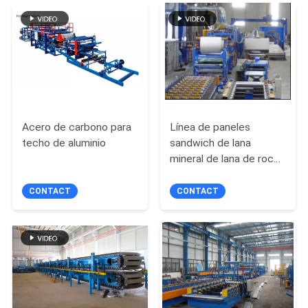
CITA
MAPA
DEL
SITIO
Acero de carbono para
Línea de paneles
techo de aluminio
sandwich de lana
PRIVACY
mineral de lana de roca
POLICY
para fresado de borde
CONTACT
CONTACT