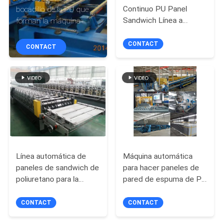
Continuo PU Panel
bocadillo de la PU que
Sandwich Línea a
forman la máquina
CONTROL
prueba de agua 42T
DE
CONTACT
CONTACT
CALIDAD
ÉNTRENOS
EN
CONTACTO
CON
Línea automática de
Máquina automática
paneles de sandwich de
para hacer paneles de
NOTICIAS
poliuretano para la
pared de espuma de PU
formación de techos
32KW
PIDA
380V
CONTACT
CONTACT
UNA