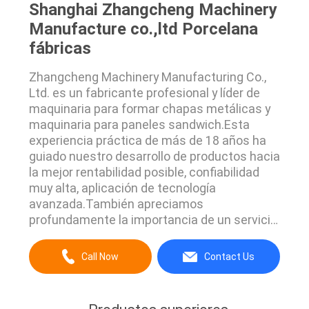
Shanghai Zhangcheng Machinery
Manufacture co.,ltd Porcelana
fábricas
Zhangcheng Machinery Manufacturing Co.,
Ltd. es un fabricante profesional y líder de
maquinaria para formar chapas metálicas y
maquinaria para paneles sandwich.Esta
experiencia práctica de más de 18 años ha
guiado nuestro desarrollo de productos hacia
la mejor rentabilidad posible, confiabilidad
muy alta, aplicación de tecnología
avanzada.También apreciamos
profundamente la importancia de un servicio
de calidad y tiempos de respuesta rápidos
con respecto a la compra, entrega y
Call Now
Contact Us
mantenimiento de equipos de producción.
Fabricamos EPS, PU/ROCK WOOL paneles de
paneles de producción de paneles de ...