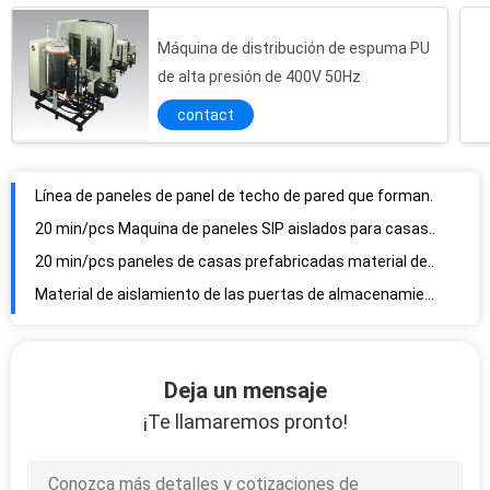
Máquina de distribución de espuma PU
de alta presión de 400V 50Hz
contact
Línea de paneles de panel de techo de pared que forman paneles de sandwich de PU
20 min/pcs Maquina de paneles SIP aislados para casas prefabricadas
20 min/pcs paneles de casas prefabricadas material de aislamiento para edificios
Material de aislamiento de las puertas de almacenamiento congeladas y de las cámaras frías
La máquina de paneles de sándwich de poliuretano de 200 mm para la sala de frío de carne
Máquina para paneles de sándwich fenólico continuo de doble cara
Máquina de paneles de sándwich de PU PIR continuo CE para paredes exteriores
Máquina para paneles de panel de sandwich de línea discontinua PU PIR
Deja un mensaje
200kw de lana mineral EPS línea de panel de sándwich máquina de corte de panel automático
¡Te llamaremos pronto!
Máquina de moldeado de paneles de paneles en línea de lana mineral EPS ISO
Máquina combinada de lana mineral de línea de paneles de sándwich PLC EPS
Línea de producción automática de paneles de sandwich de aluminio PU