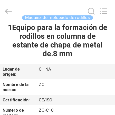
de
rodillos
de
8
m/min
Máquina de moldeado de rodillos
Proveedor.
Copyright
©
1Equipo para la formación de
HOGAR
2020
-
rodillos en columna de
2025
steelformline.com.
All
PRODUCTOS
estante de chapa de metal
Rights
Reserved.
Developed
de.8 mm
by
ECER
SOBRE
NOSOTROS
Lugar de
CHINA
origen:
VIAJE
Nombre de la
ZC
marca:
DE
Certificación:
CE/ISO
LA
FÁBRICA
Número de
ZC-C10