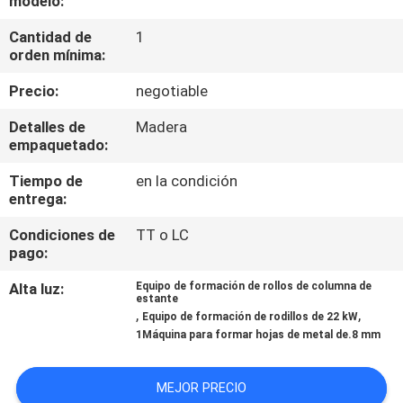
modelo:
Cantidad de
1
CONTROL
orden mínima:
DE
Precio:
negotiable
CALIDAD
Detalles de
Madera
empaquetado:
ÉNTRENOS
Tiempo de
en la condición
EN
entrega:
CONTACTO
Condiciones de
TT o LC
CON
pago:
Alta luz:
Equipo de formación de rollos de columna de
estante
PIDA
,
,
Equipo de formación de rodillos de 22 kW
UNA
1Máquina para formar hojas de metal de.8 mm
CITA
MEJOR PRECIO