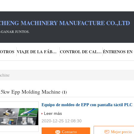
HENG MACHINERY MANUFACTURE CO.,LTD
R-GANAR JUNTOS.
SOTROS
VIAJE DE LA FÁBRICA
CONTROL DE CALIDAD
chine
 5kw Epp Molding Machine
(1)
Equipo de moldeo de EPP con pantalla táctil PLC
Leer más
2020-12-25 12:08:30
Contacto
Mejor precio