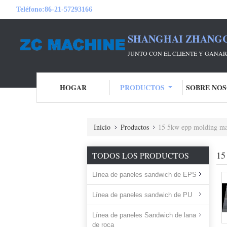
Teléfono:
86-21-57293166
SHANGHAI ZHANGC
JUNTO CON EL CLIENTE Y GANA
HOGAR
PRODUCTOS
SOBRE NO
Inicio
Productos
15 5kw epp molding ma
15
TODOS LOS PRODUCTOS
Línea de paneles sandwich de EPS
Línea de paneles sandwich de PU
Línea de paneles Sandwich de lana
de roca