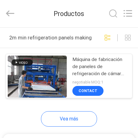
Shanghai
Zhangcheng
Machinery
Productos
Manufacture
co.,ltd.
All
Rights
Reserved.
HOGAR
Developed
2m min refrigeration panels making machine fabricación
by
ECER
PRODUCTOS
Máquina de fabricación
de paneles de
SOBRE
refrigeración de cámaras
NOSOTROS
frigoríficas para
negotiable MOQ:1
transporte en cadena de
CONTACT
frío
VIAJE
DE
Vea más
LA
FÁBRICA