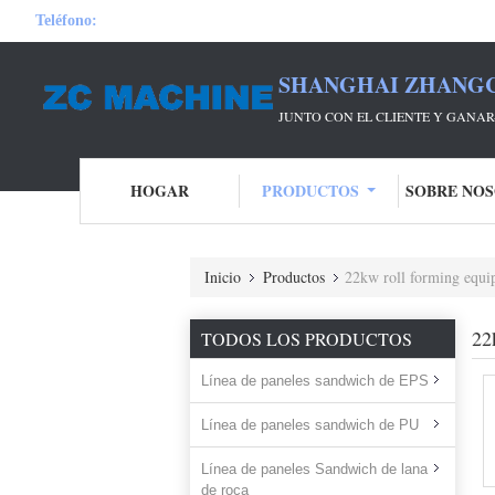
Teléfono:
SHANGHAI ZHANGC
JUNTO CON EL CLIENTE Y GANA
HOGAR
PRODUCTOS
SOBRE NO
Inicio
Productos
22kw roll forming equ
22
TODOS LOS PRODUCTOS
Línea de paneles sandwich de EPS
Línea de paneles sandwich de PU
Línea de paneles Sandwich de lana
de roca