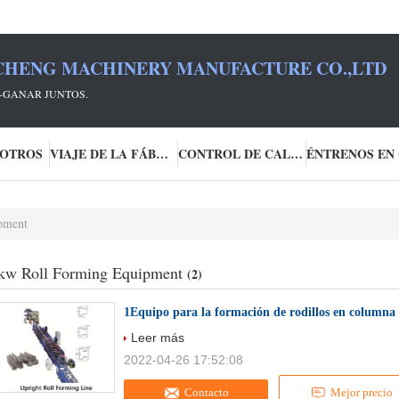
HENG MACHINERY MANUFACTURE CO.,LTD
R-GANAR JUNTOS.
SOTROS
VIAJE DE LA FÁBRICA
CONTROL DE CALIDAD
ipment
kw Roll Forming Equipment
(2)
1Equipo para la formación de rodillos en columna
Leer más
2022-04-26 17:52:08
Contacto
Mejor precio