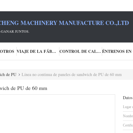
HENG MACHINERY MANUFACTURE CO.,LTD
R-GANAR JUNTOS.
SOTROS
VIAJE DE LA FÁBRICA
CONTROL DE CALIDAD
wich de PU
Línea no continua de paneles de sandwich de PU de 60 mm
ndwich de PU de 60 mm
Datos
Lugar 
Nombre
Certifi