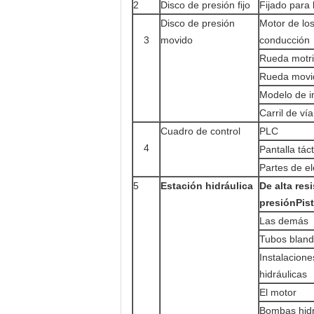
2
Disco de presión fijo
Fijado para 
Disco de presión
Motor de lo
3
movido
conducción
Rueda motri
Rueda movi
Modelo de i
Carril de vía
Cuadro de control
PLC
4
Pantalla táct
Partes de el
5
Estación hidráulica
De alta res
presión
Pis
Las demás
Tubos bland
Instalacione
hidráulicas
El motor
Bombas hidr