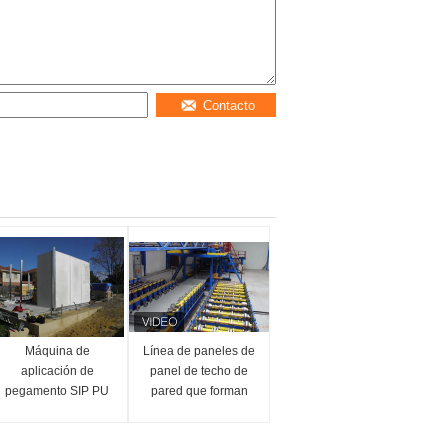
Contacto
Máquina de
Línea de paneles de
aplicación de
panel de techo de
pegamento SIP PU
pared que forman
para fijar el tanque
paneles de sandwich
de PU