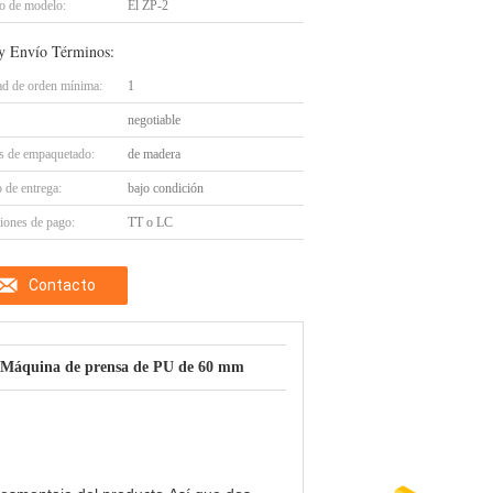
 de modelo:
El ZP-2
y Envío Términos:
ad de orden mínima:
1
negotiable
es de empaquetado:
de madera
 de entrega:
bajo condición
iones de pago:
TT o LC
Contacto
Máquina de prensa de PU de 60 mm