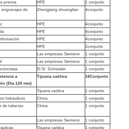
la prensa
HPE
1 conjunto
s engranajes de
Zhengjiang shuanglian
4conjunto
z
HPE
4conjunto
da
HPE
4conjunto
nformación
HPE
4conjunto
HPE
2conjunto
Las empresas Siemens
1 conjunto
il
Las empresas Siemens
1 conjunto
ectricistas
El Sr. Schneider
1 conjunto
istencia a
Tijuana caótica
16Conjunto
tón (Dia.120 mm)
Tijuana caótica
1 conjunto
os hidráulicos
China.
1 conjunto
s de tuberías
China.
1 conjunto
Las empresas Siemens
1 conjunto
áulicas
Tijuana caótica
1 conjunto