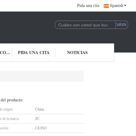
Pida una cita
Spanish
ÉNTRENOS EN CONTACTO CON
PIDA UNA CITA
NOTICIAS
 del producto:
de origen:
China.
 de la marca:
ZC
cación:
CE/ISO