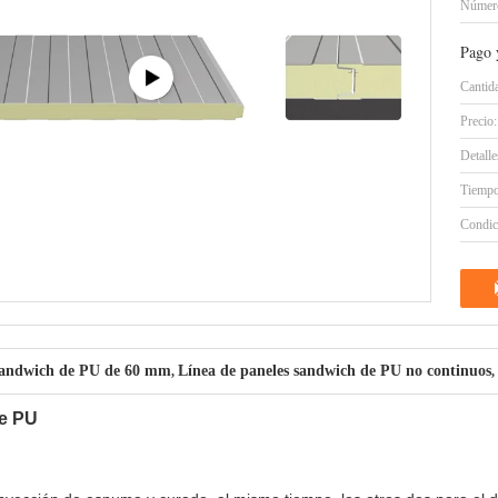
Número
Pago 
Cantid
Precio:
Detall
Tiempo
Condic
 sandwich de PU de 60 mm
Línea de paneles sandwich de PU no continuos
,
,
de PU