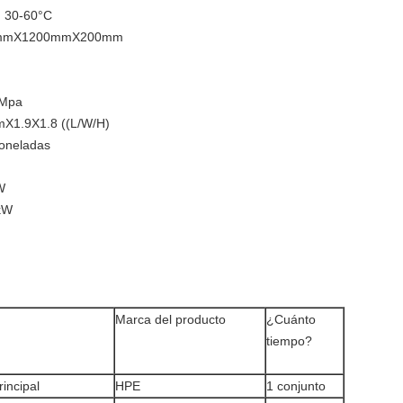
: 30-60°C
000mmX1200mmX200mm
5Mpa
mX1.9X1.8 ((L/W/H)
toneladas
W
 kW
Marca del producto
¿Cuánto
tiempo?
rincipal
HPE
1 conjunto