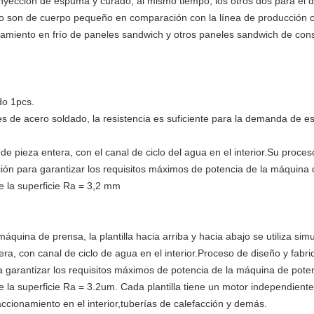
n inyección de espuma y curado, al mismo tiempo, los otros dos para el
ipo son de cuerpo pequeño en comparación con la línea de producción 
ento en frío de paneles sandwich y otros paneles sandwich de const
do 1pcs.
s de acero soldado, la resistencia es suficiente para la demanda de 
 de pieza entera, con el canal de ciclo del agua en el interior.Su proce
ión para garantizar los requisitos máximos de potencia de la máquina
de la superficie Ra = 3,2 mm
a máquina de prensa, la plantilla hacia arriba y hacia abajo se utiliza s
ra, con canal de ciclo de agua en el interior.Proceso de diseño y fabric
a garantizar los requisitos máximos de potencia de la máquina de pote
e la superficie Ra = 3.2um. Cada plantilla tiene un motor independiente,
ccionamiento en el interior,tuberías de calefacción y demás.