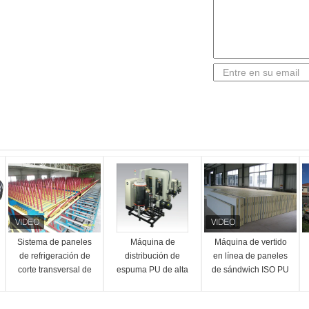
Sistema de paneles
Máquina de
Máquina de vertido
de refrigeración de
distribución de
en línea de paneles
corte transversal de
espuma PU de alta
de sándwich ISO PU
paneles de paneles
presión de 400V
de sandwich de PU
50Hz