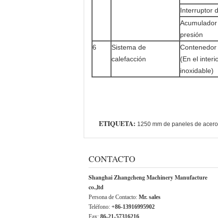
Interruptor 
Acumulador 
presión
6
Sistema de
Contenedor
calefacción
(En el inter
inoxidable)
ETIQUETA:
1250 mm de paneles de acer
CONTACTO
Shanghai Zhangcheng Machinery Manufacture
co.,ltd
Persona de Contacto:
Mr. sales
Teléfono:
+86-13916995902
Fax:
86-21-57316216