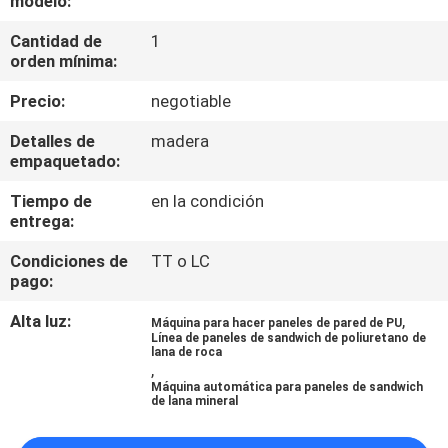
modelo:
Cantidad de
1
CONTROL
orden mínima:
DE
Precio:
negotiable
CALIDAD
Detalles de
madera
empaquetado:
ÉNTRENOS
Tiempo de
en la condición
EN
entrega:
CONTACTO
Condiciones de
TT o LC
CON
pago:
Alta luz:
,
Máquina para hacer paneles de pared de PU
PIDA
Línea de paneles de sandwich de poliuretano de
lana de roca
,
UNA
Máquina automática para paneles de sandwich
de lana mineral
CITA