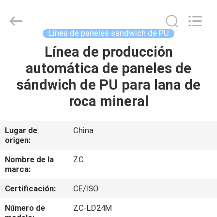
de
sandwich
de
PU
de
Línea de paneles sandwich de PU
1250
mm
Proveedor.
Línea de producción
HOGAR
Copyright
©
automática de paneles de
2020
-
2025
PRODUCTOS
sándwich de PU para lana de
steelformline.com.
All
Rights
roca mineral
Reserved.
Developed
SOBRE
by
ECER
NOSOTROS
Lugar de
China
origen:
VIAJE
Nombre de la
ZC
marca:
DE
Certificación:
CE/ISO
LA
FÁBRICA
Número de
ZC-LD24M